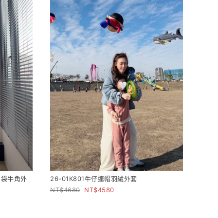
口袋牛角外
26-01K801牛仔連帽羽絨外套
4680
4580