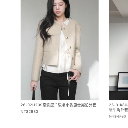
26-02H209高質感羊駝毛小香風金屬釦外套
26-01
袋牛角外
2980
4780