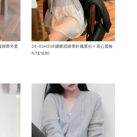
針織綁帶外套
26-03H308蝴蝶結綁帶針織罩衫＋背心套裝
1680