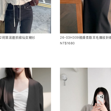
902荷葉滾邊抓褶仙女襯衫
26-03H309親膚柔軟羊毛羅紋
1680