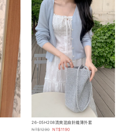
26-05H208清爽混麻針織薄外套
1290
1190