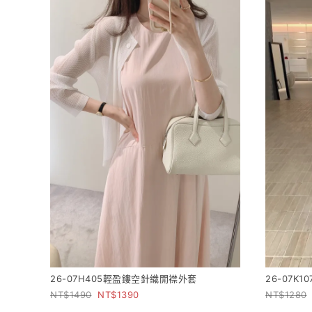
26-07H405輕盈鏤空針織開襟外套
26-07K
1490
1390
1280