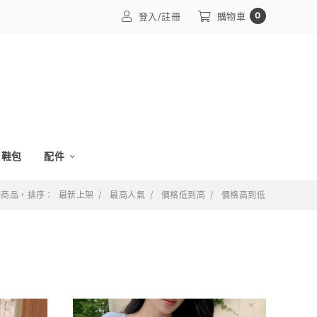
0
登入/註冊
購物車
鞋包
配件
 個商品，排序：
最新上架
最高人氣
價格低到高
價格高到低