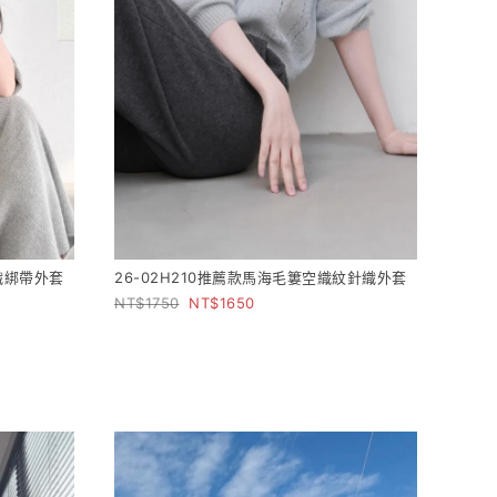
針織綁帶外套
26-02H210推薦款馬海毛簍空織紋針織外套
1750
1650