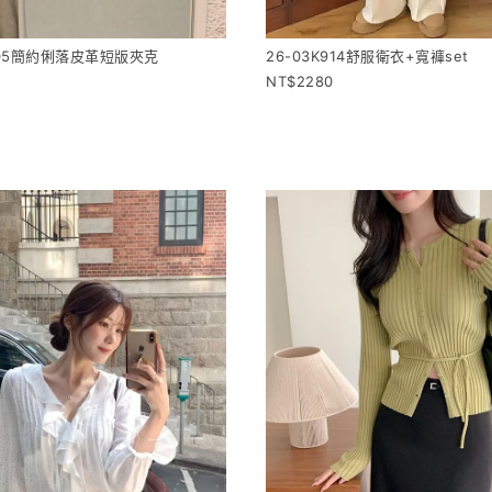
905簡約俐落皮革短版夾克
26-03K914舒服衛衣+寬褲set
2280