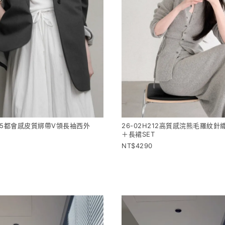
H215都會感皮質綁帶V領長袖西外
26-02H212高質感浣熊毛羅紋
＋長裙SET
4290