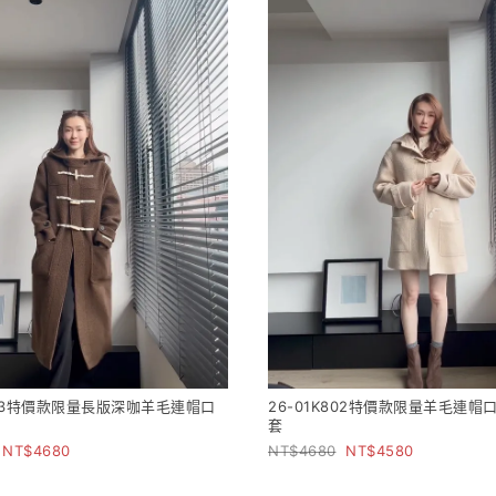
K803特價款限量長版深咖羊毛連帽口
26-01K802特價款限量羊毛連帽
套
套
4680
4680
4580