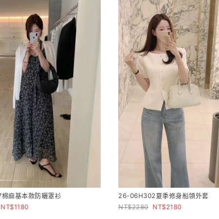
107棉麻基本款防曬罩衫
26-06H302夏季修身船領外套
1180
2280
2180