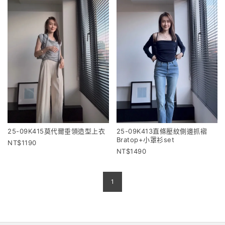
25-09K415莫代爾垂領造型上衣
25-09K413直條壓紋側邊抓褶
Bratop+小罩衫set
1190
1490
1