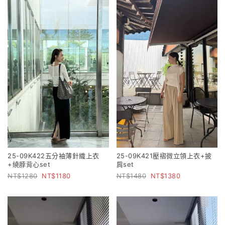
25-09K422五分袖薄針織上衣
25-09K421壓褶微立領上衣+披
+繞脖背心set
肩set
1280
1180
1480
1380