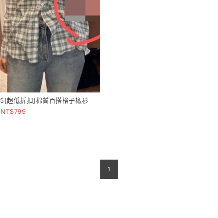
365[超低折扣]棉質百搭格子襯衫
799
1