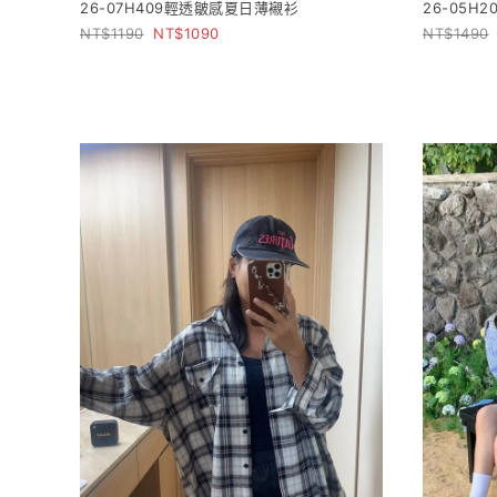
26-07H409輕透皺感夏日薄襯衫
26-05H
1190
1090
1490