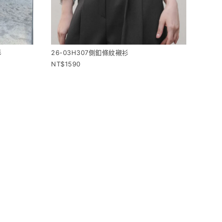
衫
26-03H307側釦條紋襯衫
1590