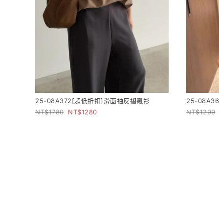
25-08A372[超低折扣]滑面袖反摺襯衫
25-08A
1780
1280
1299