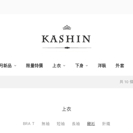
月新品
限量特價
上衣
下身
洋裝
外套
共 10
上衣
BRA T
無袖
短袖
長袖
襯衫
針織