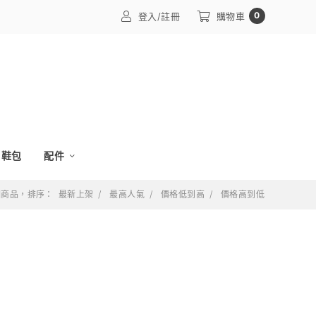
0
登入/註冊
購物車
鞋包
配件
 個商品，排序：
最新上架
最高人氣
價格低到高
價格高到低