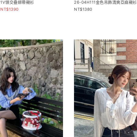
201V領交疊綁帶襯衫
26-04H111金色吊飾清爽亞麻襯衫
1390
1380