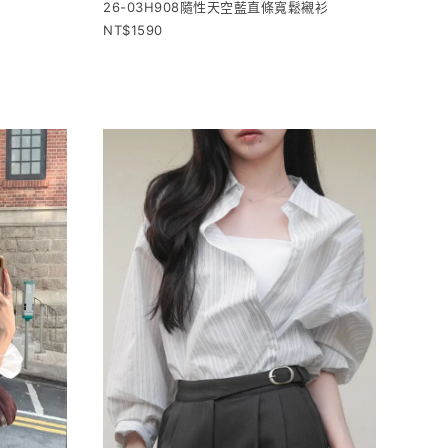
26-03H908隨性天空藍直條寬鬆襯衫
1590