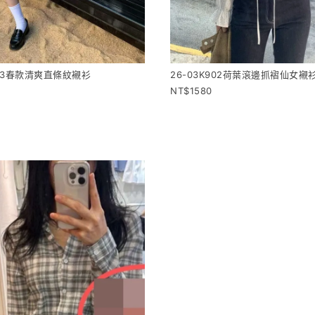
903春款清爽直條紋襯衫
26-03K902荷葉滾邊抓褶仙女襯
1580