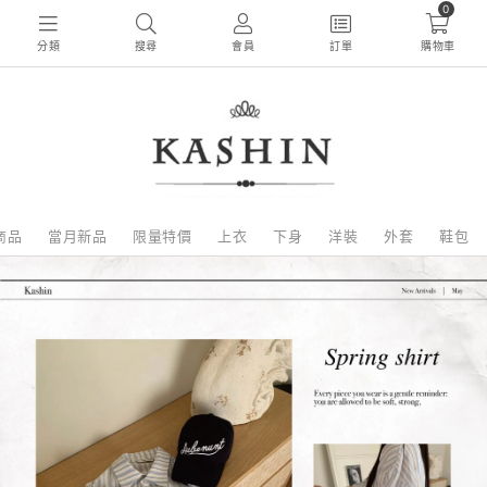
0
分類
搜尋
會員
訂單
購物車
商品
當月新品
限量特價
上衣
下身
洋裝
外套
鞋包