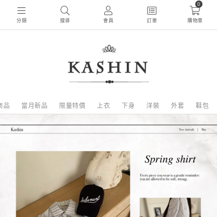
0
分類
搜尋
會員
訂單
購物車
商品
當月新品
限量特價
上衣
下身
洋裝
外套
鞋包