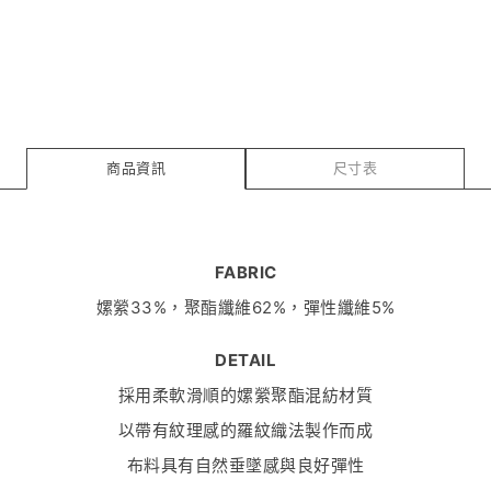
商品資訊
尺寸表
FABRIC
嫘縈33%，聚酯纖維62%，彈性纖維5%
DETAIL
採用柔軟滑順的嫘縈聚酯混紡材質
以帶有紋理感的羅紋織法製作而成
布料具有自然垂墜感與良好彈性