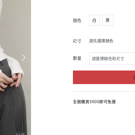
白
黑
顏色
尺寸
請先選擇顏色
數量
全館購買3500即可免運
1
/
11