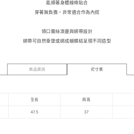
能順著身體線條貼合
穿著無負擔，非常適合作為內搭
領口蕾絲滾邊與綁帶設計
綁帶可自然垂墜或綁成蝴蝶結呈現不同造型
商品資訊
尺寸表
全長
肩寬
47.5
37