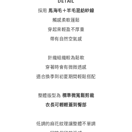
DETAIL
採用
馬海毛＋羊毛混紡紗線
觸感柔軟蓬鬆
穿起來輕盈不厚重
帶有自然空氣感
針織組織較為鬆軟
穿著時會有微微透感
適合換季到初夏期間輕鬆搭配
整體版型為
標準微寬鬆剪裁
衣長可輕輕蓋到臀部
低調的麻花紋理讓整體不單調