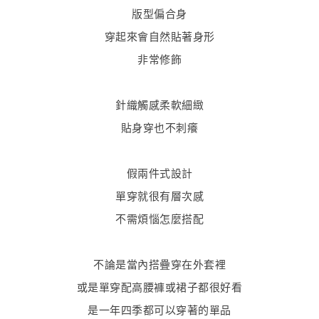
版型偏合身
穿起來會自然貼著身形
非常修飾
針織觸感柔軟細緻
貼身穿也不刺癢
假兩件式設計
單穿就很有層次感
不需煩惱怎麼搭配
不論是當內搭疊穿在外套裡
或是單穿配高腰褲或裙子都很好看
是一年四季都可以穿著的單品