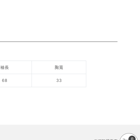
袖長
胸寬
68
33
0